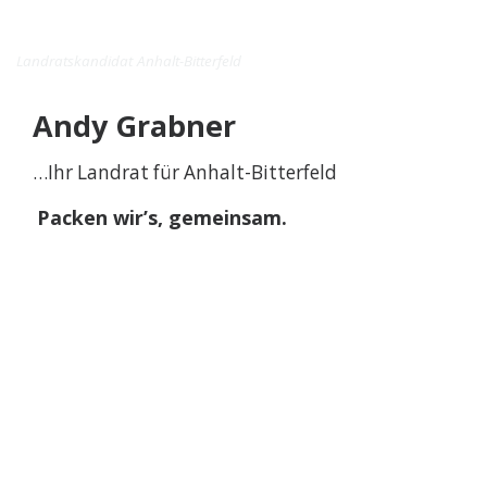
Andy Grabner
Zum Inhalt springen
Landratskandidat Anhalt-Bitterfeld
Andy Grabner
…Ihr Landrat für Anhalt-Bitterfeld
Packen wir’s, gemeinsam.
ERFAHREN SIE MEHR